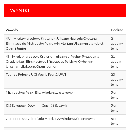
WYNIKI
Zawody
Dodano
XVII Międzynarodowe Kryterium Uliczne Nagroda Gruczna -
2
Eliminacje do Mistrzostw Polski w Kryterium Ulicznym dla kobiet
godziny
Open i Junior
temu
XIII Międzynarodowe Kryterium uliczne o Puchar Prezydenta
21
Grudziądza - Eliminacje do Mistrzostw Polski w Kryterium
godzin
Ulicznym dla kobiet Open i Junior
temu
Tour de Pologne UCI WorldTour 2.UWT
23
godziny
temu
Mistrzostwa Polski Elity w kolarstwie torowym
5 dni
temu
IXS European Downhill Cup - #6 Szczyrk
5 dni
temu
Ogólnopolska Olimpiada Młodzieży w kolarstwie torowym
6 dni
temu