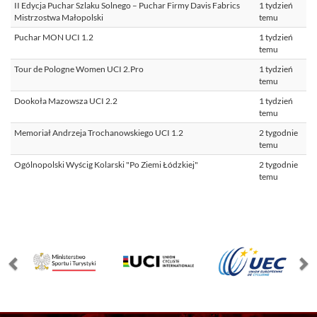
II Edycja Puchar Szlaku Solnego – Puchar Firmy Davis Fabrics
1 tydzień
Mistrzostwa Małopolski
temu
Puchar MON UCI 1.2
1 tydzień
temu
Tour de Pologne Women UCI 2.Pro
1 tydzień
temu
Dookoła Mazowsza UCI 2.2
1 tydzień
temu
Memoriał Andrzeja Trochanowskiego UCI 1.2
2 tygodnie
temu
Ogólnopolski Wyścig Kolarski "Po Ziemi Łódzkiej"
2 tygodnie
temu