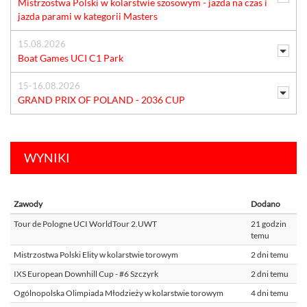
Mistrzostwa Polski w kolarstwie szosowym - jazda na czas i
jazda parami w kategorii Masters
15.08.2026
Boat Games UCI C1 Park
15-16.08.2026
GRAND PRIX OF POLAND - 2036 CUP
WYNIKI
Zawody
Dodano
Tour de Pologne UCI WorldTour 2.UWT
21 godzin
temu
Mistrzostwa Polski Elity w kolarstwie torowym
2 dni temu
IXS European Downhill Cup - #6 Szczyrk
2 dni temu
Ogólnopolska Olimpiada Młodzieży w kolarstwie torowym
4 dni temu