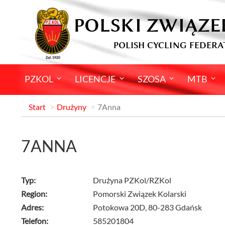
POLSKI ZWIĄZE
POLISH CYCLING FEDERA
PZKOL
LICENCJE
SZOSA
MTB
Start
Drużyny
7Anna
7ANNA
Typ:
Drużyna PZKol/RZKol
Region:
Pomorski Związek Kolarski
Adres:
Potokowa 20D, 80-283 Gdańsk
Telefon:
585201804