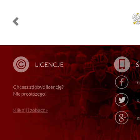
LICENCJE
Ś
F
Chcesz zdobyć licencję?
Nic prostszego!
X
Kliknij i zobacz »
I