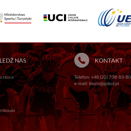
LEDŹ NAS
KONTAKT
Telefon: +48 (22) 738-83-80
ACEBOOK
e-mail: biuro@pzkol.pl
NSTAGRAM