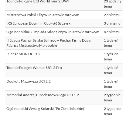
Tour de Pologne UCI WorldTour 2.UWT
23 godziny
temu
Mistrzostwa Polski Elity w kolarstwie torowym
2 dni temu
IXS European Downhill Cup - #6 Szczyrk
3 dni temu
Ogólnopolska Olimpiada Młodzieży w kolarstwie torowym
4 dni temu
II Edycja Puchar Szlaku Solnego – Puchar Firmy Davis
1 tydzień
Fabrics Mistrzostwa Małopolski
temu
Puchar MON UCI 1.2
1 tydzień
temu
Tour de Pologne Women UCI 2.Pro
1 tydzień
temu
Dookoła Mazowsza UCI 2.2
1 tydzień
temu
Memoriał Andrzeja Trochanowskiego UCI 1.2
2 tygodnie
temu
Ogólnopolski Wyścig Kolarski "Po Ziemi Łódzkiej"
2 tygodnie
temu