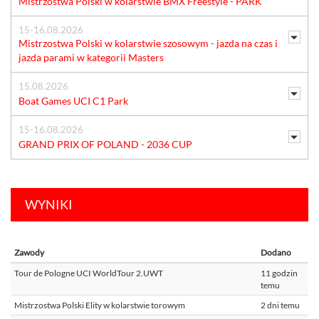
Mistrzostwa Polski w kolarstwie BMX Freestyle - PARK
15-16.08.2026
Mistrzostwa Polski w kolarstwie szosowym - jazda na czas i
jazda parami w kategorii Masters
15.08.2026
Boat Games UCI C1 Park
15-16.08.2026
GRAND PRIX OF POLAND - 2036 CUP
WYNIKI
Zawody
Dodano
Tour de Pologne UCI WorldTour 2.UWT
11 godzin
temu
Mistrzostwa Polski Elity w kolarstwie torowym
2 dni temu