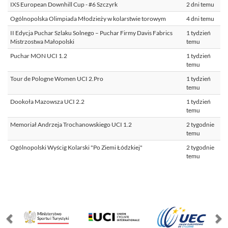
IXS European Downhill Cup - #6 Szczyrk
2 dni temu
Ogólnopolska Olimpiada Młodzieży w kolarstwie torowym
4 dni temu
II Edycja Puchar Szlaku Solnego – Puchar Firmy Davis Fabrics
1 tydzień
Mistrzostwa Małopolski
temu
Puchar MON UCI 1.2
1 tydzień
temu
Tour de Pologne Women UCI 2.Pro
1 tydzień
temu
Dookoła Mazowsza UCI 2.2
1 tydzień
temu
Memoriał Andrzeja Trochanowskiego UCI 1.2
2 tygodnie
temu
Ogólnopolski Wyścig Kolarski "Po Ziemi Łódzkiej"
2 tygodnie
temu