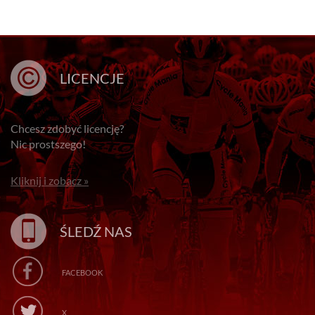
LICENCJE
Chcesz zdobyć licencję?
Nic prostszego!
Kliknij i zobacz »
ŚLEDŹ NAS
FACEBOOK
X