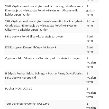
XVII Międzynarodowe Kryterium Uliczne Nagroda Gruczna -
21
Eliminacje do Mistrzostw Polski w Kryterium Ulicznym dla
godzin
kobiet Open i Junior
temu
XIII Międzynarodowe Kryterium uliczne o Puchar Prezydenta
1 dzień
Grudziądza - Eliminacje do Mistrzostw Polski w Kryterium
temu
Ulicznym dla kobiet Open i Junior
Mistrzostwa Polski Elity w kolarstwie torowym
5 dni
temu
IXS European Downhill Cup - #6 Szczyrk
5 dni
temu
Ogólnopolska Olimpiada Młodzieży w kolarstwie torowym
1
tydzień
temu
II Edycja Puchar Szlaku Solnego – Puchar Firmy Davis Fabrics
1
Mistrzostwa Małopolski
tydzień
temu
Puchar MON UCI 1.2
1
tydzień
temu
Tour de Pologne Women UCI 2.Pro
1
tydzień