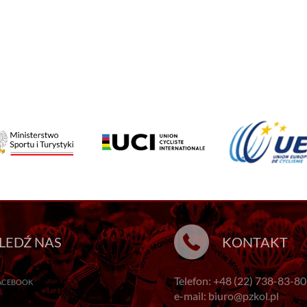
LEDŹ NAS
KONTAKT
Telefon: +48 (22) 738-83-80
ACEBOOK
e-mail: biuro@pzkol.pl