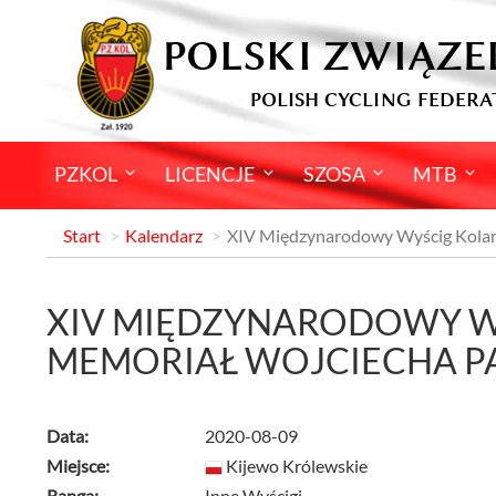
POLSKI ZWIĄZE
POLISH CYCLING FEDERA
PZKOL
LICENCJE
SZOSA
MTB
Start
Kalendarz
XIV Międzynarodowy Wyścig Kolar
XIV MIĘDZYNARODOWY WY
MEMORIAŁ WOJCIECHA 
Data:
2020-08-09
Miejsce:
Kijewo Królewskie
Ranga:
Inne Wyścigi