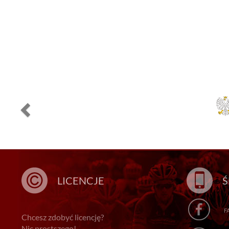
LICENCJE
Ś
F
Chcesz zdobyć licencję?
Nic prostszego!