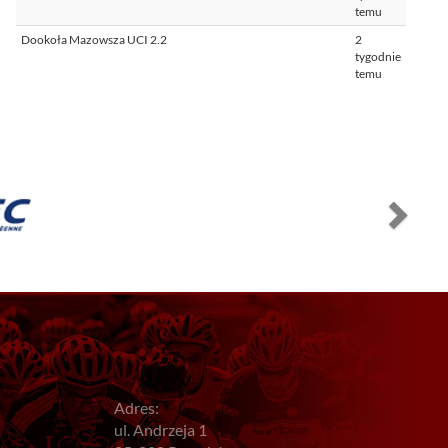
temu
Dookoła Mazowsza UCI 2.2
2
tygodnie
temu
Adres:
ul. Andrzeja 1