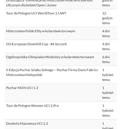
Grudziądza - Eliminacje do Mistrzostw Polski w Kryterium
godzin
Ulicznym dla kobiet Open i Junior
temu
Tour de Pologne UCI WorldTour 2.UWT
12
godzin
temu
Mistrzostwa Polski Elity w kolarstwie torowym
4 dni
temu
IXS European Downhill Cup - #6 Szczyrk
4 dni
temu
Ogólnopolska Olimpiada Młodzieży w kolarstwie torowym
6 dni
temu
II Edycja Puchar Szlaku Solnego – Puchar Firmy Davis Fabrics
1
Mistrzostwa Małopolski
tydzień
temu
Puchar MON UCI 1.2
1
tydzień
temu
Tour de Pologne Women UCI 2.Pro
1
tydzień
temu
Dookoła Mazowsza UCI 2.2
1
tydzień