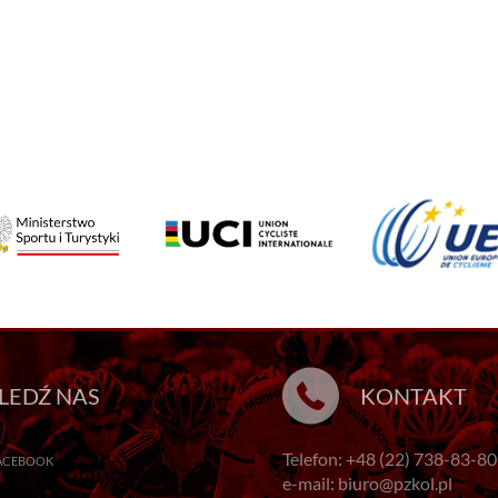
LEDŹ NAS
KONTAKT
Telefon: +48 (22) 738-83-80
ACEBOOK
e-mail: biuro@pzkol.pl