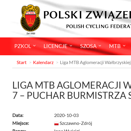
POLSKI ZWIĄZE
POLISH CYCLING FEDERA
PZKOL
LICENCJE
SZOSA
MTB
Start
Kalendarz
Liga MTB Aglomeracji Wałbrzyskiej
LIGA MTB AGLOMERACJI W
7 – PUCHAR BURMISTRZA
Data:
2020-10-03
Miejsce:
Szczawno-Zdrój
Ranga:
Inne Wyścigi