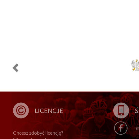
LICENCJE
Ś
F
Chcesz zdobyć licencję?