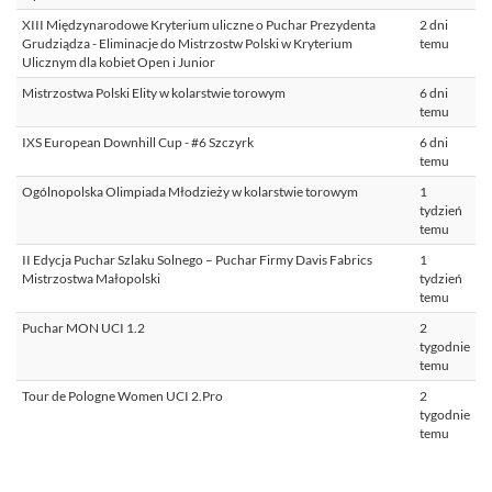
XIII Międzynarodowe Kryterium uliczne o Puchar Prezydenta
2 dni
Grudziądza - Eliminacje do Mistrzostw Polski w Kryterium
temu
Ulicznym dla kobiet Open i Junior
Mistrzostwa Polski Elity w kolarstwie torowym
6 dni
temu
IXS European Downhill Cup - #6 Szczyrk
6 dni
temu
Ogólnopolska Olimpiada Młodzieży w kolarstwie torowym
1
tydzień
temu
II Edycja Puchar Szlaku Solnego – Puchar Firmy Davis Fabrics
1
Mistrzostwa Małopolski
tydzień
temu
Puchar MON UCI 1.2
2
tygodnie
temu
Tour de Pologne Women UCI 2.Pro
2
tygodnie
temu