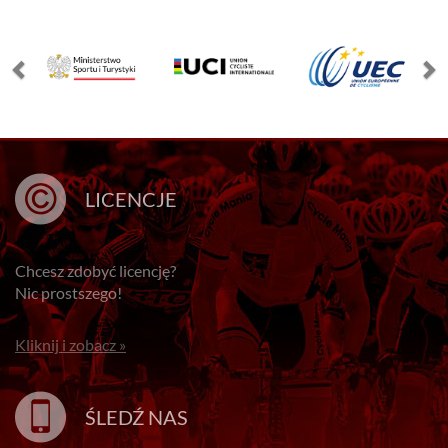
LICENCJE
Chcesz zdobyć licencję?
Nic prostszego!
Kliknij i zobacz »
ŚLEDŹ NAS