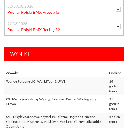
22-23.08.2026
Puchar Polski BMX Freestyle
22.08.2026
Puchar Polski BMX Racing #2
WYNIKI
Zawody
Dodano
Tour de Pologne UCI WorldTour 2.UWT
14
godzin
temu
XXI Międzynarodowy Wyścig Kolarski o Puchar Wójta gminy
17
Kijewo
godzin
temu
XVII Międzynarodowe Kryterium Uliczne Nagroda Gruczna -
1 dzień
Eliminacje do Mistrzostw Polski w Kryterium Ulicznym dla kobiet
temu
Open i Junior