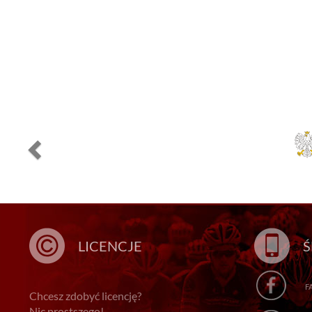
LICENCJE
Ś
F
Chcesz zdobyć licencję?
Nic prostszego!