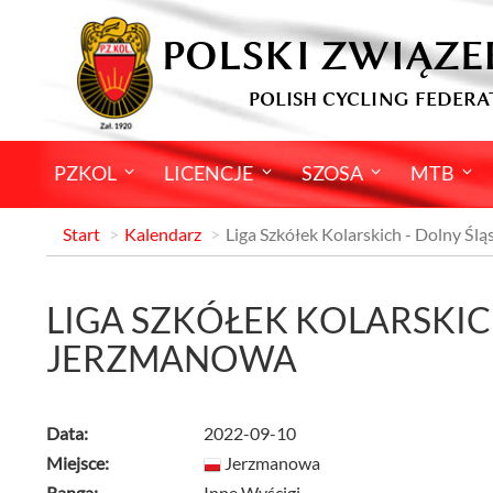
POLSKI ZWIĄZE
POLISH CYCLING FEDERA
PZKOL
LICENCJE
SZOSA
MTB
Start
Kalendarz
Liga Szkółek Kolarskich - Dolny Śl
LIGA SZKÓŁEK KOLARSKICH
JERZMANOWA
Data:
2022-09-10
Miejsce:
Jerzmanowa
Ranga:
Inne Wyścigi