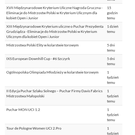
XVII Międzynarodowe Kryterium Uliczne Nagroda Gruczna -
15
Eliminacje do Mistrzostw Polski w Kryterium Ulicznym dla
godzin
kobiet Open i Junior
temu
XIII Międzynarodowe Kryterium uliczne o Puchar Prezydenta
1 dzień
Grudziądza - Eliminacje do Mistrzostw Polski w Kryterium
temu
Ulicznym dla kobiet Open i Junior
Mistrzostwa Polski Elity w kolarstwie torowym
5 dni
temu
IXS European Downhill Cup - #6 Szczyrk
5 dni
temu
Ogólnopolska Olimpiada Młodzieży w kolarstwie torowym
1
tydzień
temu
II Edycja Puchar Szlaku Solnego – Puchar Firmy Davis Fabrics
1
Mistrzostwa Małopolski
tydzień
temu
Puchar MON UCI 1.2
1
tydzień
temu
Tour de Pologne Women UCI 2.Pro
1
tydzień