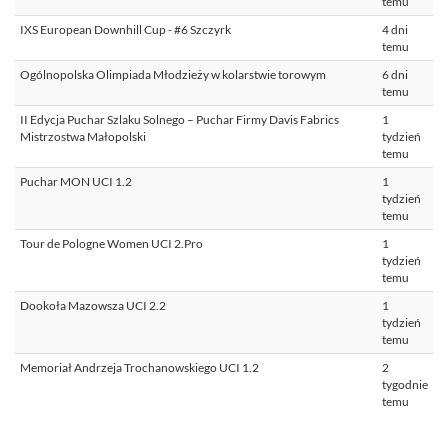
temu
IXS European Downhill Cup - #6 Szczyrk
4 dni
temu
Ogólnopolska Olimpiada Młodzieży w kolarstwie torowym
6 dni
temu
II Edycja Puchar Szlaku Solnego – Puchar Firmy Davis Fabrics
1
Mistrzostwa Małopolski
tydzień
temu
Puchar MON UCI 1.2
1
tydzień
temu
Tour de Pologne Women UCI 2.Pro
1
tydzień
temu
Dookoła Mazowsza UCI 2.2
1
tydzień
temu
Memoriał Andrzeja Trochanowskiego UCI 1.2
2
tygodnie
temu