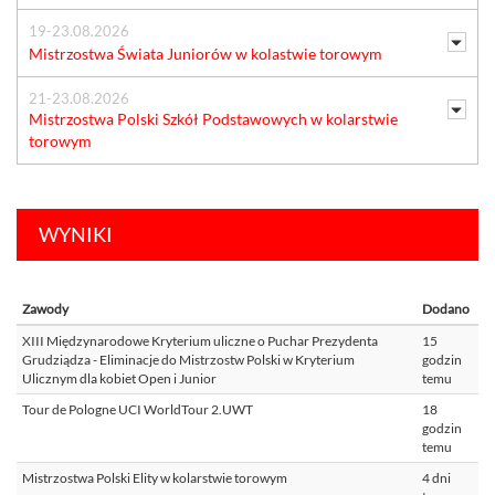
19-23.08.2026
Mistrzostwa Świata Juniorów w kolastwie torowym
21-23.08.2026
Mistrzostwa Polski Szkół Podstawowych w kolarstwie
torowym
WYNIKI
Zawody
Dodano
XIII Międzynarodowe Kryterium uliczne o Puchar Prezydenta
15
Grudziądza - Eliminacje do Mistrzostw Polski w Kryterium
godzin
Ulicznym dla kobiet Open i Junior
temu
Tour de Pologne UCI WorldTour 2.UWT
18
godzin
temu
Mistrzostwa Polski Elity w kolarstwie torowym
4 dni