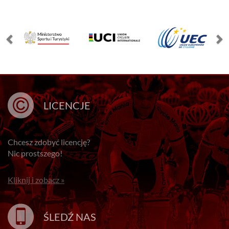
LICENCJE
Chcesz zdobyć licencję?
Nic prostszego!
Kliknij i zobacz »
ŚLEDŹ NAS