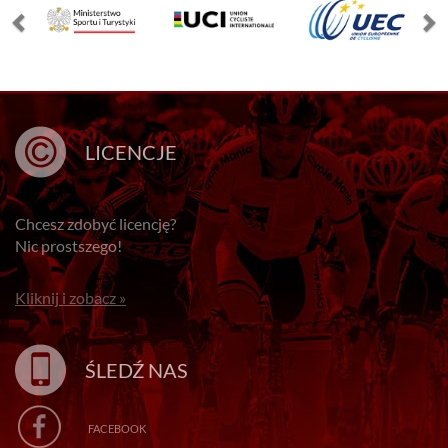
LICENCJE
Chcesz zdobyć licencję?
Nic prostszego!
Kliknij i zobacz »
ŚLEDŹ NAS
FACEBOOK