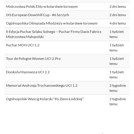
Mistrzostwa Polski Elity w kolarstwie torowym
2 dni temu
IXS European Downhill Cup - #6 Szczyrk
2 dni temu
Ogólnopolska Olimpiada Młodzieży w kolarstwie torowym
4 dni temu
II Edycja Puchar Szlaku Solnego – Puchar Firmy Davis Fabrics
1 tydzień
Mistrzostwa Małopolski
temu
Puchar MON UCI 1.2
1 tydzień
temu
Tour de Pologne Women UCI 2.Pro
1 tydzień
temu
Dookoła Mazowsza UCI 2.2
1 tydzień
temu
Memoriał Andrzeja Trochanowskiego UCI 1.2
2 tygodnie
temu
Ogólnopolski Wyścig Kolarski "Po Ziemi Łódzkiej"
2 tygodnie
temu