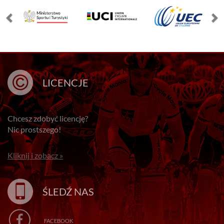
LICENCJE
Chcesz zdobyć licencję?
Nic prostszego!
Kliknij i zobacz »
ŚLEDŹ NAS
FACEBOOK