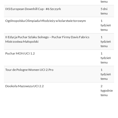
temu
IXS European Downhill Cup - #6 Szczyrk
5 dni
temu
Ogólnopolska Olimpiada Młodzieży w kolarstwie torowym
1
tydzień
temu
II Edycja Puchar Szlaku Solnego – Puchar Firmy Davis Fabrics
1
Mistrzostwa Małopolski
tydzień
temu
Puchar MON UCI 1.2
1
tydzień
temu
Tour de Pologne Women UCI 2.Pro
1
tydzień
temu
Dookoła Mazowsza UCI 2.2
2
tygodnie
temu