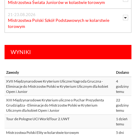
Mistrzostwa Świata Juniorów w kolastwie torowym
21-23.08.2026
Mistrzostwa Polski Szkół Podstawowych w kolarstwie
torowym
WYNIKI
Zawody
Dodano
XVII Międzynarodowe Kryterium Uliczne Nagroda Gruczna -
4
Eliminacje do Mistrzostw Polski w Kryterium Ulicznym dla kobiet
godziny
Open i Junior
temu
XIII Międzynarodowe Kryterium uliczne o Puchar Prezydenta
22
Grudziądza - Eliminacje do Mistrzostw Polski w Kryterium
godziny
Ulicznym dla kobiet Open i Junior
temu
Tour de Pologne UCI WorldTour 2.UWT
1 dzień
temu
Mistrzostwa Polski Elity w kolarstwie torowym
5 dni