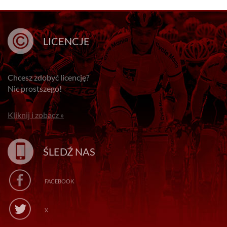
LICENCJE
Chcesz zdobyć licencję?
Nic prostszego!
Kliknij i zobacz »
ŚLEDŹ NAS
FACEBOOK
X