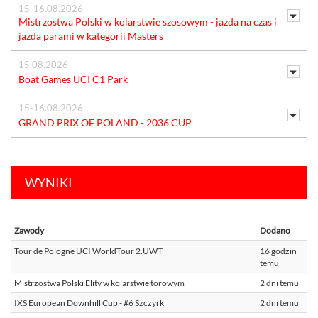
15-16.08.2026
Mistrzostwa Polski w kolarstwie szosowym - jazda na czas i
jazda parami w kategorii Masters
15.08.2026
Boat Games UCI C1 Park
15-16.08.2026
GRAND PRIX OF POLAND - 2036 CUP
WYNIKI
Zawody
Dodano
Tour de Pologne UCI WorldTour 2.UWT
16 godzin
temu
Mistrzostwa Polski Elity w kolarstwie torowym
2 dni temu
IXS European Downhill Cup - #6 Szczyrk
2 dni temu