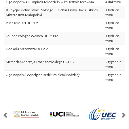
Ogólnopolska Olimpiada Młodzieży w kolarstwie torowym
4 dni temu
II Edycja Puchar Szlaku Solnego – Puchar Firmy Davis Fabrics
1 tydzień
Mistrzostwa Małopolski
temu
Puchar MON UCI 1.2
1 tydzień
temu
Tour de Pologne Women UCI 2.Pro
1 tydzień
temu
Dookoła Mazowsza UCI 2.2
1 tydzień
temu
Memoriał Andrzeja Trochanowskiego UCI 1.2
2 tygodnie
temu
Ogólnopolski Wyścig Kolarski "Po Ziemi Łódzkiej"
2 tygodnie
temu