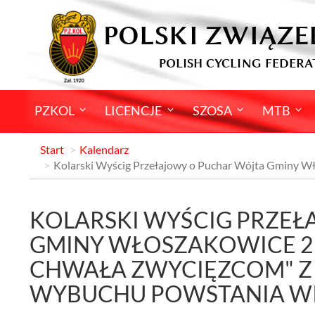
POLSKI ZWIĄZE
POLISH CYCLING FEDERA
PZKOL
LICENCJE
SZOSA
MTB
Start
Kalendarz
Kolarski Wyścig Przełajowy o Puchar Wójta Gminy Wł
KOLARSKI WYŚCIG PRZE
GMINY WŁOSZAKOWICE 2 
CHWAŁA ZWYCIĘZCOM" Z 
WYBUCHU POWSTANIA W