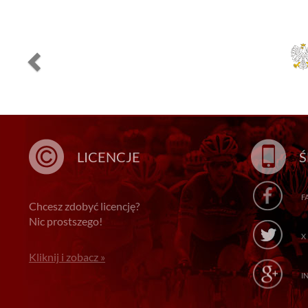
LICENCJE
Ś
F
Chcesz zdobyć licencję?
Nic prostszego!
X
Kliknij i zobacz »
I