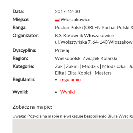
Data:
2017-12-30
Miejsce:
Włoszakowice
Ranga:
Puchar Polski (ORLEN Puchar Polski XI
Organizator:
K.S. Kołownik Włoszakowice
ul. Wolsztyńska 7, 64-140 Włoszakow
Dyscyplina:
Przełaj
Region:
Wielkopolski Związek Kolarski
Kategorie:
Żak | Żakini | Młodzik | Młodziczka | J
Elita | Elita Kobiet | Masters
Regulamin:
regulamin
Wyniki:
Wyniki
Zobacz na mapie:
Uwaga! Pozycja na mapie nie wskazuje bezpośrenio Biura Wyścigu 