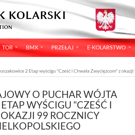
K KOLARSKI
TION
TOR
BMX
PRZEŁAJ
E-KOLARSTWO
oszakowice 2 Etap wyścigu "Cześć i Chwała Zwycięzcom" z okazj
ŁAJOWY O PUCHAR WÓJTA
ETAP WYŚCIGU "CZEŚĆ I
OKAZJI 99 ROCZNICY
IELKOPOLSKIEGO