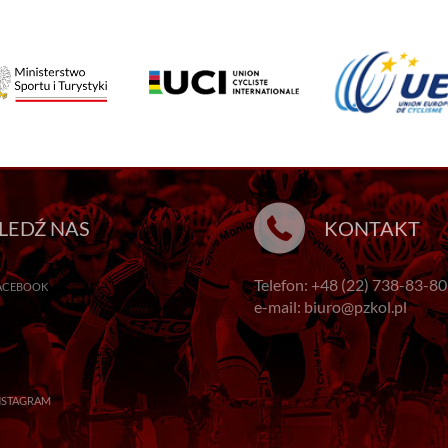
LEDŹ NAS
KONTAKT
Telefon: +48 (22) 738-83-80
ACEBOOK
e-mail: biuro@pzkol.pl
NSTAGRAM