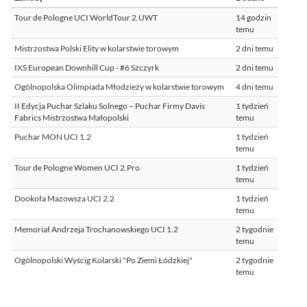
Tour de Pologne UCI WorldTour 2.UWT
14 godzin
temu
Mistrzostwa Polski Elity w kolarstwie torowym
2 dni temu
IXS European Downhill Cup - #6 Szczyrk
2 dni temu
Ogólnopolska Olimpiada Młodzieży w kolarstwie torowym
4 dni temu
II Edycja Puchar Szlaku Solnego – Puchar Firmy Davis
1 tydzień
Fabrics Mistrzostwa Małopolski
temu
Puchar MON UCI 1.2
1 tydzień
temu
Tour de Pologne Women UCI 2.Pro
1 tydzień
temu
Dookoła Mazowsza UCI 2.2
1 tydzień
temu
Memoriał Andrzeja Trochanowskiego UCI 1.2
2 tygodnie
temu
Ogólnopolski Wyścig Kolarski "Po Ziemi Łódzkiej"
2 tygodnie
temu