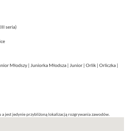
II seria)
ice
unior Młodszy | Juniorka Młodsza | Junior | Orlik | Orliczka |
a jest jedynie przybliżoną lokalizacją rozgrywania zawodów.