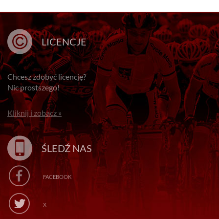
LICENCJE
Chcesz zdobyć licencję?
Nic prostszego!
Kliknij i zobacz »
ŚLEDŹ NAS
FACEBOOK
X