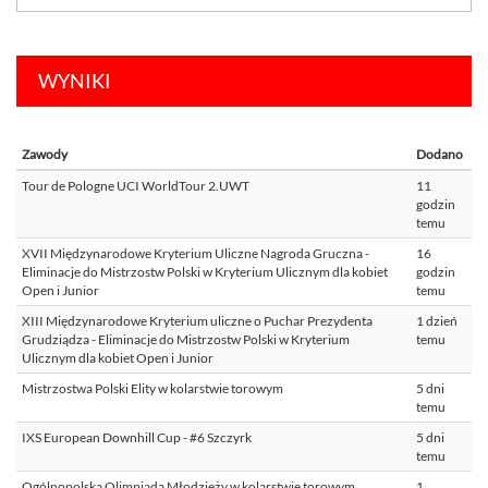
WYNIKI
Zawody
Dodano
Tour de Pologne UCI WorldTour 2.UWT
11
godzin
temu
XVII Międzynarodowe Kryterium Uliczne Nagroda Gruczna -
16
Eliminacje do Mistrzostw Polski w Kryterium Ulicznym dla kobiet
godzin
Open i Junior
temu
XIII Międzynarodowe Kryterium uliczne o Puchar Prezydenta
1 dzień
Grudziądza - Eliminacje do Mistrzostw Polski w Kryterium
temu
Ulicznym dla kobiet Open i Junior
Mistrzostwa Polski Elity w kolarstwie torowym
5 dni
temu
IXS European Downhill Cup - #6 Szczyrk
5 dni
temu
Ogólnopolska Olimpiada Młodzieży w kolarstwie torowym
1